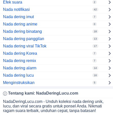
Efek suara
2
Nada notifikasi
42
Nada dering imut
7
Nada dering anime
0
Nada dering binatang
18
Nada dering panggilan
13
Nada dering viral TikTok
17
Nada dering Korea
7
Nada dering remix
7
Nada dering alarm
14
Nada dering lucu
16
Menginstruksikan
5
Tentang kami:
NadaDeringLucu
.com
NadaDeringLucu.com - Unduh koleksi nada dering unik,
lucu, dan viral secara gratis untuk ponsel Anda. Nikmati
ragam suara terbaik, unduhan cepat, tanpa batasan!