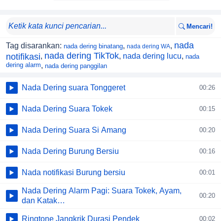
Mencari!
nada
Tag disarankan:
,
,
nada dering binatang
nada dering WA
nada dering TikTok
notifikasi
,
,
nada dering lucu
,
nada
dering alarm
,
nada dering panggilan
Nada Dering suara Tonggeret
00:26
Nada Dering Suara Tokek
00:15
Nada Dering Suara Si Amang
00:20
Nada Dering Burung Bersiu
00:16
Nada notifikasi Burung bersiu
00:01
Nada Dering Alarm Pagi: Suara Tokek, Ayam,
00:20
dan Katak…
Ringtone Jangkrik Durasi Pendek
00:02