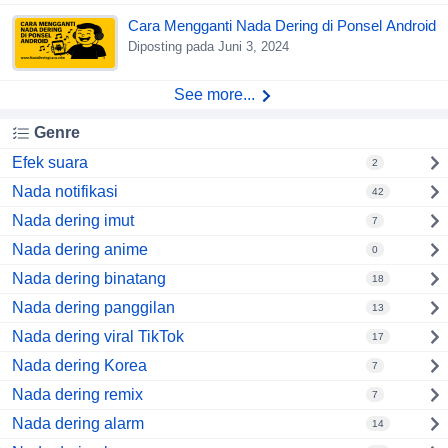
Cara Mengganti Nada Dering di Ponsel Android
Diposting pada Juni 3, 2024
See more...
Genre
Efek suara
2
Nada notifikasi
42
Nada dering imut
7
Nada dering anime
0
Nada dering binatang
18
Nada dering panggilan
13
Nada dering viral TikTok
17
Nada dering Korea
7
Nada dering remix
7
Nada dering alarm
14