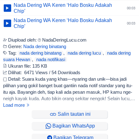
Nada Dering WA Keren ‘Halo Bosku Adakah
00:03
Chip’
Nada Dering WA Keren ‘Halo Bosku Adakah
00:03
Chip’
Diupload oleh:
NadaDeringLucu.com
Genre:
Nada dering binatang
Tag:
nada dering binatang
,
nada dering lucu
,
nada dering
suara Hewan
,
nada notifikasi
Ukuran file:
135 KB
Dilihat:
6471 Views / 54 Downloads
Detail: Suara kuda yang khas—nyaring dan unik—bisa jadi
pilihan yang gokil banget buat gantiin nada notif standar yang itu-
itu aja. Bayangin deh, tiap kali ada pesan masuk, HP kamu nge-
neigh kayak kuda. Auto bikin orang sekitar nengok! Selain lucu,
notifikasi suara kuda ini juga bikin WA kamu lebih mencolok dan
Load more
pastinya nggak bakal ketuker sama HP orang lain.
Salin tautan ini
Bagikan WhatsApp
Bagikan Telegram