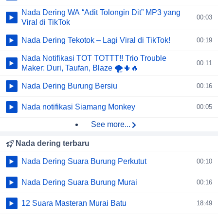
Nada Dering WA “Adit Tolongin Dit” MP3 yang
00:03
Viral di TikTok
Nada Dering Tekotok – Lagi Viral di TikTok!
00:19
Nada Notifikasi TOT TOTTT!! Trio Trouble
00:11
Maker: Duri, Taufan, Blaze 🌪️🌵🔥
Nada Dering Burung Bersiu
00:16
Nada notifikasi Siamang Monkey
00:05
See more...
Nada dering terbaru
Nada Dering Suara Burung Perkutut
00:10
Nada Dering Suara Burung Murai
00:16
12 Suara Masteran Murai Batu
18:49