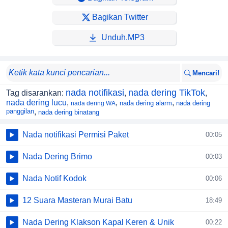
Bagikan Twitter
Unduh.MP3
Mencari!
nada notifikasi
nada dering TikTok
Tag disarankan:
,
,
nada dering lucu
,
,
,
nada dering alarm
nada dering
nada dering WA
panggilan
,
nada dering binatang
Nada notifikasi Permisi Paket
00:05
Nada Dering Brimo
00:03
Nada Notif Kodok
00:06
12 Suara Masteran Murai Batu
18:49
Nada Dering Klakson Kapal Keren & Unik
00:22