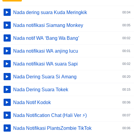
Nada dering suara Kuda Meringkik
00:04
Nada notifikasi Siamang Monkey
00:05
Nada notif WA ‘Bang Wa Bang’
00:02
Nada notifikasi WA anjing lucu
00:01
Nada notifikasi WA suara Sapi
00:02
Nada Dering Suara Si Amang
00:20
Nada Dering Suara Tokek
00:15
Nada Notif Kodok
00:06
Nada Notification Chat (Hali Ver ⚡)
00:07
Nada Notifikasi PlantsZombie TikTok
00:06