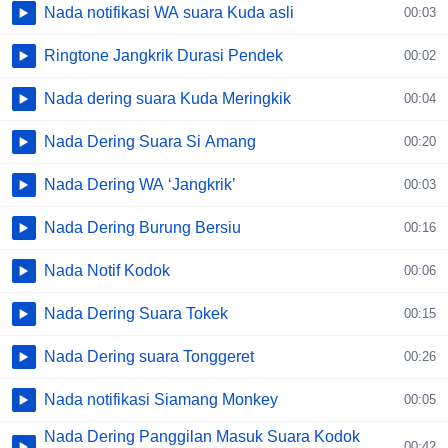
Nada notifikasi WA suara Kuda asli
00:03
Ringtone Jangkrik Durasi Pendek
00:02
Nada dering suara Kuda Meringkik
00:04
Nada Dering Suara Si Amang
00:20
Nada Dering WA ‘Jangkrik’
00:03
Nada Dering Burung Bersiu
00:16
Nada Notif Kodok
00:06
Nada Dering Suara Tokek
00:15
Nada Dering suara Tonggeret
00:26
Nada notifikasi Siamang Monkey
00:05
Nada Dering Panggilan Masuk Suara Kodok
00:42