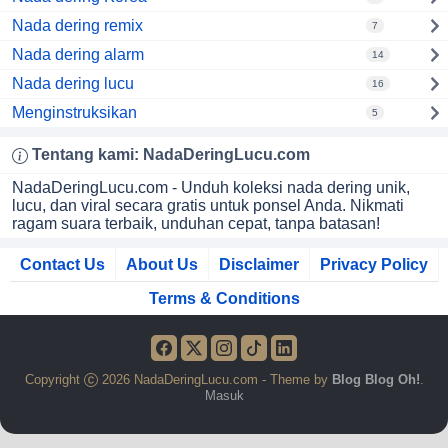
Nada dering remix
7
Nada dering alarm
14
Nada dering lucu
16
Menginstruksikan
5
Tentang kami:
NadaDeringLucu
.com
NadaDeringLucu.com - Unduh koleksi nada dering unik,
lucu, dan viral secara gratis untuk ponsel Anda. Nikmati
ragam suara terbaik, unduhan cepat, tanpa batasan!
Contact Us
About Us
Disclaimer
Privacy Policy
Terms & Conditions
Copyright
2026 NadaDeringLucu.com - Theme by
Blog Blog Oh!
.
Masuk