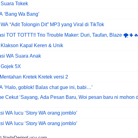
 Suara Tokek
WA ‘Bang Wa Bang’
WA “Adit Tolongin Dit” MP3 yang Viral di TikTok
asi TOT TOTTT!! Trio Trouble Maker: Duri, Taufan, Blaze 🌪️🌵
 Klakson Kapal Keren & Unik
kasi WA Suara Anak
 Gojek 5X
Mentahan Kretek Kretek versi 2
A ‘Halo, goblok! Balas chat gue ini, babi…’
be Cekut ‘Sayang, Ada Pesan Baru, Woi pesan baru ni mohon d
asi WA lucu ‘Story WA orang jomblo’
asi WA lucu ‘Story WA orang jomblo’
NadaDeringLucu.com