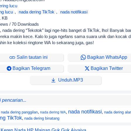
ring lucu
ng lucu
,
nada dering TikTok
,
nada notifikasi
1 KB
iews / 70 Downloads
, nada dering “Tekotok” lagi nge-hits banget di TikTok, lho! Banyak b
mereka makin kece. Kalo lo juga ngefans sama suara unik dan kocak dar
in ke koleksi ringtone WA lo sekarang juga, gas!
Salin tautan ini
Bagikan WhatsApp
Bagikan Telegram
Bagikan Twitter
Unduh.MP3
nada notifikasi
,
,
,
nada dering panggilan
nada dering ala
nada dering WA
ng TikTok
,
nada dering binatang
 Keren Nada HP Mainan Guk Guk Aiyaiya