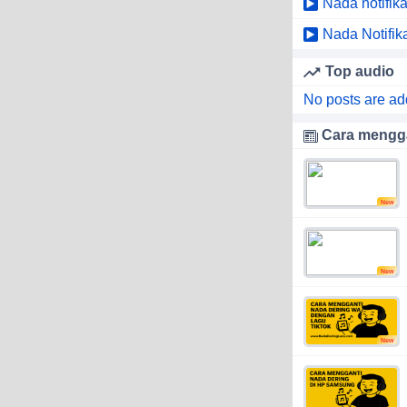
Nada notifik
Nada Notifik
Top audio
No posts are ad
Cara mengga
New
New
New