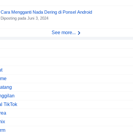
Cara Mengganti Nada Dering di Ponsel Android
Diposting pada Juni 3, 2024
See more...
ut
ime
natang
nggilan
al TikTok
rea
mix
arm