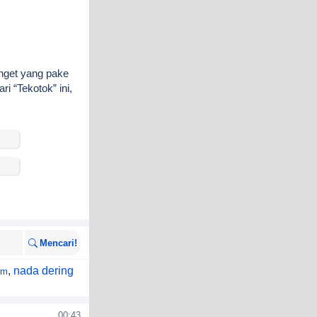
anget yang pake
i “Tekotok” ini,
Mencari!
,
nada dering
rm
00:43