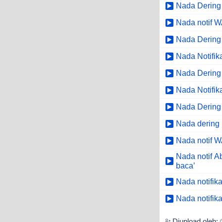
Nada Dering
Nada notif 
Nada Dering 
Nada Notifik
Nada Dering
Nada Notifi
Nada Dering
Nada dering 
Nada notif W
Nada notif A
baca’
Nada notifik
Nada notifik
Diupload oleh: