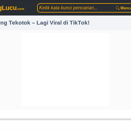
gLucu
Menca
.com
g Tekotok – Lagi Viral di TikTok!