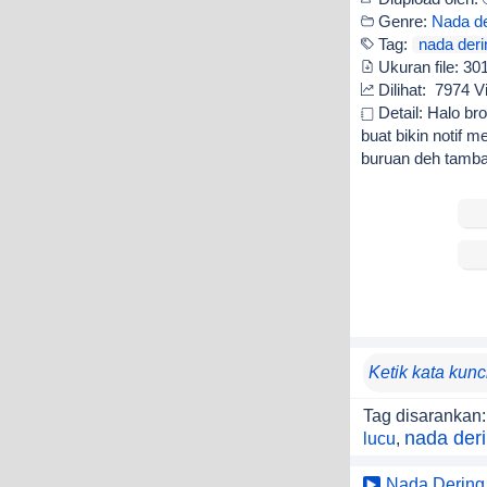
Genre:
Nada de
Tag:
nada deri
Ukuran file:
30
Dilihat:
7974 V
Detail: Halo bro
buat bikin notif 
buruan deh tambah
Tag disarankan:
nada deri
lucu
,
Nada Dering