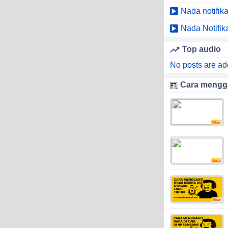
Nada notifik
Nada Notifik
Top audio
No posts are ad
Cara mengga
New
New
New