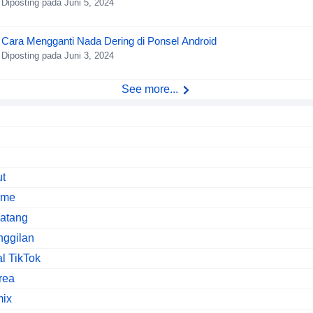
Diposting pada Juni 5, 2024
Cara Mengganti Nada Dering di Ponsel Android
Diposting pada Juni 3, 2024
See more...
ut
ime
natang
nggilan
al TikTok
rea
mix