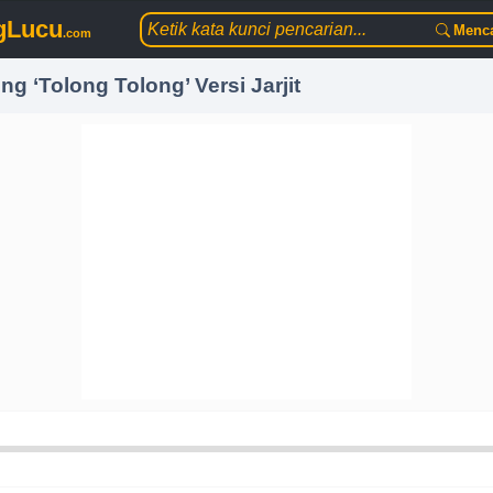
gLucu
Menca
.com
g ‘Tolong Tolong’ Versi Jarjit