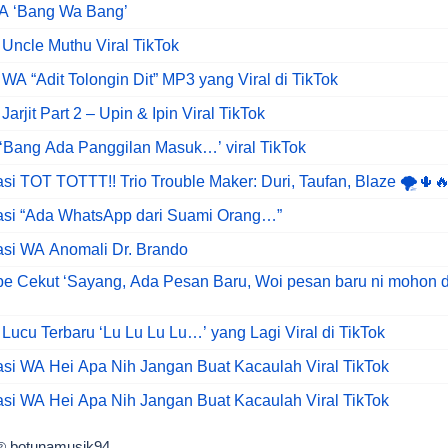
WA ‘Bang Wa Bang’
Uncle Muthu Viral TikTok
WA “Adit Tolongin Dit” MP3 yang Viral di TikTok
arjit Part 2 – Upin & Ipin Viral TikTok
‘Bang Ada Panggilan Masuk…’ viral TikTok
asi TOT TOTTT!! Trio Trouble Maker: Duri, Taufan, Blaze 🌪️🌵
kasi “Ada WhatsApp dari Suami Orang…”
asi WA Anomali Dr. Brando
be Cekut ‘Sayang, Ada Pesan Baru, Woi pesan baru ni mohon d
Lucu Terbaru ‘Lu Lu Lu Lu…’ yang Lagi Viral di TikTok
asi WA Hei Apa Nih Jangan Buat Kacaulah Viral TikTok
asi WA Hei Apa Nih Jangan Buat Kacaulah Viral TikTok
botunamusik94