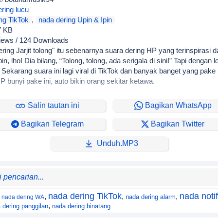
ring lucu
ng TikTok
,
nada dering Upin & Ipin
7 KB
iews / 124 Downloads
ring Jarjit tolong" itu sebenarnya suara dering HP yang terinspirasi da
in, lho! Dia bilang, “Tolong, tolong, ada serigala di sini!” Tapi dengan l
 Sekarang suara ini lagi viral di TikTok dan banyak banget yang pake
HP bunyi pake ini, auto bikin orang sekitar ketawa.
Salin tautan ini
Bagikan WhatsApp
Bagikan Telegram
Bagikan Twitter
Unduh.MP3
nada dering TikTok
nada notif
,
,
,
nada dering alarm
nada dering WA
,
 dering panggilan
nada dering binatang