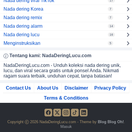
Nada dering viral TikTok
17
Nada dering Korea
7
Nada dering remix
7
Nada dering alarm
14
Nada dering lucu
16
Menginstruksikan
5
Tentang kami:
NadaDeringLucu
.com
NadaDeringLucu.com - Unduh koleksi nada dering unik,
lucu, dan viral secara gratis untuk ponsel Anda. Nikmati
ragam suara terbaik, unduhan cepat, tanpa batasan!
Contact Us
About Us
Disclaimer
Privacy Policy
Terms & Conditions
Copyright
2026 NadaDeringLucu.com - Theme by
Blog Blog Oh!
.
Masuk