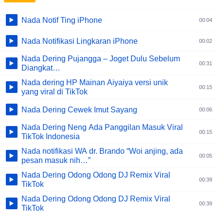
Nada Notif Ting iPhone
00:04
Nada Notifikasi Lingkaran iPhone
00:02
Nada Dering Pujangga – Joget Dulu Sebelum
00:31
Diangkat…
Nada dering HP Mainan Aiyaiya versi unik
00:15
yang viral di TikTok
Nada Dering Cewek Imut Sayang
00:06
Nada Dering Neng Ada Panggilan Masuk Viral
00:15
TikTok Indonesia
Nada notifikasi WA dr. Brando “Woi anjing, ada
00:05
pesan masuk nih…”
Nada Dering Odong Odong DJ Remix Viral
00:39
TikTok
Nada Dering Odong Odong DJ Remix Viral
00:39
TikTok