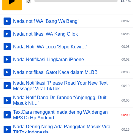
00:04
Nada notif WA ‘Bang Wa Bang’
00:02
Nada notifikasi WA Kang Cilok
00:08
Nada Notif WA Lucu ‘Sopo Kuwi…’
00:03
Nada Notifikasi Lingkaran iPhone
00:02
Nada notifikasi Gatot Kaca dalam MLBB
00:06
Nada Notifikasi “Please Read Your New Text
00:10
Message” Viral TikTok
Nada Notif Dana Dr. Brando “Anjenggg, Duit
00:05
Masuk Ni…”
Text
Cara mengganti nada dering WA dengan
00:00
MP3 Di Hp Android
Nada Dering Neng Ada Panggilan Masuk Viral
00:15
TikTok Indonesia