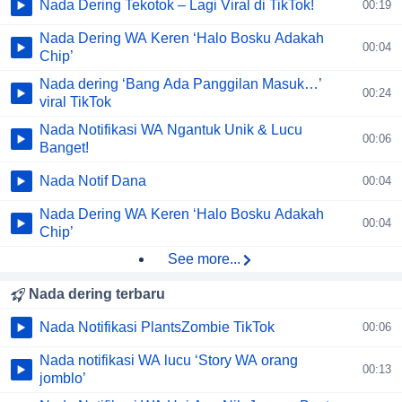
Nada Dering Tekotok – Lagi Viral di TikTok!
00:19
Nada Dering WA Keren ‘Halo Bosku Adakah
00:04
Chip’
Nada dering ‘Bang Ada Panggilan Masuk…’
00:24
viral TikTok
Nada Notifikasi WA Ngantuk Unik & Lucu
00:06
Banget!
Nada Notif Dana
00:04
Nada Dering WA Keren ‘Halo Bosku Adakah
00:04
Chip’
See more...
Nada dering terbaru
Nada Notifikasi PlantsZombie TikTok
00:06
Nada notifikasi WA lucu ‘Story WA orang
00:13
jomblo’