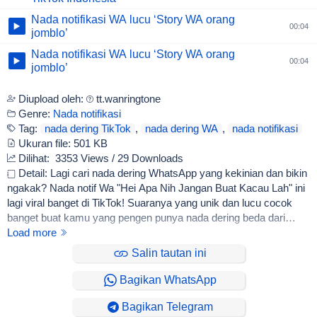
Nada notifikasi WA lucu ‘Story WA orang
00:04
jomblo’
Nada notifikasi WA lucu ‘Story WA orang
00:04
jomblo’
Diupload oleh:
tt.wanringtone
Genre:
Nada notifikasi
Tag:
nada dering TikTok
,
nada dering WA
,
nada notifikasi
Ukuran file:
501 KB
Dilihat:
3353 Views / 29 Downloads
Detail: Lagi cari nada dering WhatsApp yang kekinian dan bikin
ngakak? Nada notif Wa "Hei Apa Nih Jangan Buat Kacau Lah" ini
lagi viral banget di TikTok! Suaranya yang unik dan lucu cocok
banget buat kamu yang pengen punya nada dering beda dari
yang lain. Sound ini emang lagi hits abis di media sosial, jadi
Load more
dijamin temen-temen kamu pasti langsung kenal begitu WA kamu
Salin tautan ini
bunyi. Bikin suasana chat jadi lebih seru dan gak monoton!
Bagikan WhatsApp
Bagikan Telegram