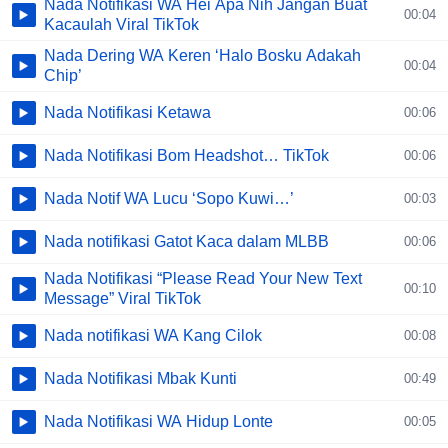
Nada Notifikasi WA Hei Apa Nih Jangan Buat
00:04
Kacaulah Viral TikTok
Nada Dering WA Keren ‘Halo Bosku Adakah
00:04
Chip’
Nada Notifikasi Ketawa
00:06
Nada Notifikasi Bom Headshot… TikTok
00:06
Nada Notif WA Lucu ‘Sopo Kuwi…’
00:03
Nada notifikasi Gatot Kaca dalam MLBB
00:06
Nada Notifikasi “Please Read Your New Text
00:10
Message” Viral TikTok
Nada notifikasi WA Kang Cilok
00:08
Nada Notifikasi Mbak Kunti
00:49
Nada Notifikasi WA Hidup Lonte
00:05