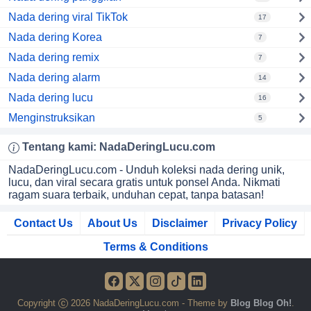
Nada dering viral TikTok
17
Nada dering Korea
7
Nada dering remix
7
Nada dering alarm
14
Nada dering lucu
16
Menginstruksikan
5
Tentang kami:
NadaDeringLucu
.com
NadaDeringLucu.com - Unduh koleksi nada dering unik,
lucu, dan viral secara gratis untuk ponsel Anda. Nikmati
ragam suara terbaik, unduhan cepat, tanpa batasan!
Contact Us
About Us
Disclaimer
Privacy Policy
Terms & Conditions
Copyright
2026 NadaDeringLucu.com - Theme by
Blog Blog Oh!
.