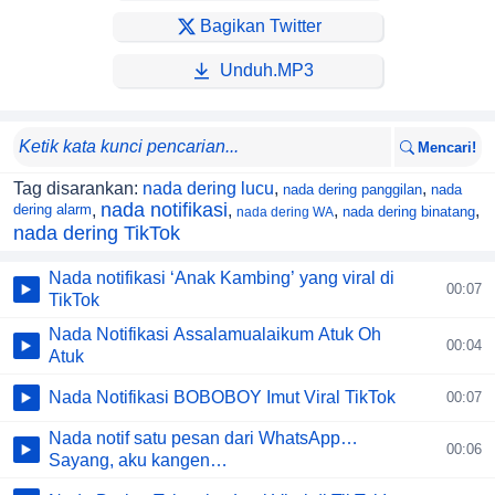
Bagikan Twitter
Unduh.MP3
Mencari!
Tag disarankan:
nada dering lucu
,
,
nada dering panggilan
nada
nada notifikasi
dering alarm
,
,
,
,
nada dering binatang
nada dering WA
nada dering TikTok
Nada notifikasi ‘Anak Kambing’ yang viral di
00:07
TikTok
Nada Notifikasi Assalamualaikum Atuk Oh
00:04
Atuk
Nada Notifikasi BOBOBOY Imut Viral TikTok
00:07
Nada notif satu pesan dari WhatsApp…
00:06
Sayang, aku kangen…