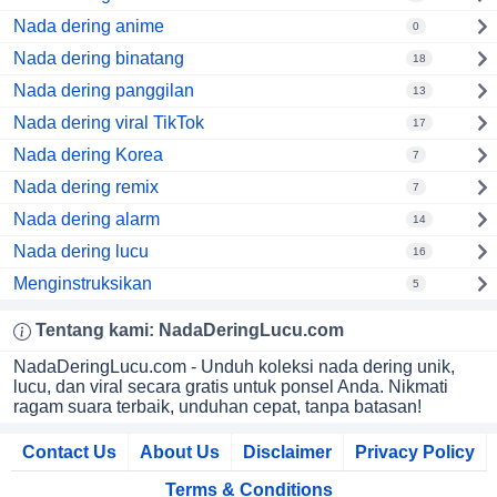
Nada dering anime
0
Nada dering binatang
18
Nada dering panggilan
13
Nada dering viral TikTok
17
Nada dering Korea
7
Nada dering remix
7
Nada dering alarm
14
Nada dering lucu
16
Menginstruksikan
5
Tentang kami:
NadaDeringLucu
.com
NadaDeringLucu.com - Unduh koleksi nada dering unik,
lucu, dan viral secara gratis untuk ponsel Anda. Nikmati
ragam suara terbaik, unduhan cepat, tanpa batasan!
Contact Us
About Us
Disclaimer
Privacy Policy
Terms & Conditions