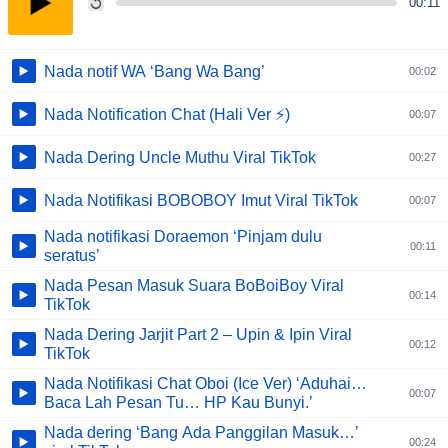
00:11
Nada notif WA ‘Bang Wa Bang’
00:02
Nada Notification Chat (Hali Ver ⚡)
00:07
Nada Dering Uncle Muthu Viral TikTok
00:27
Nada Notifikasi BOBOBOY Imut Viral TikTok
00:07
Nada notifikasi Doraemon ‘Pinjam dulu
00:11
seratus’
Nada Pesan Masuk Suara BoBoiBoy Viral
00:14
TikTok
Nada Dering Jarjit Part 2 – Upin & Ipin Viral
00:12
TikTok
Nada Notifikasi Chat Oboi (Ice Ver) ‘Aduhai…
00:07
Baca Lah Pesan Tu… HP Kau Bunyi.’
Nada dering ‘Bang Ada Panggilan Masuk…’
00:24