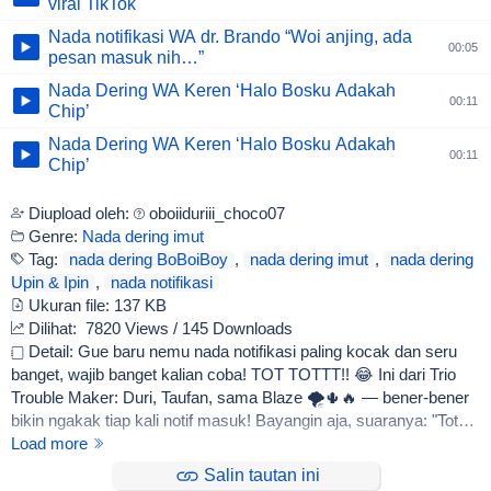
viral TikTok
Nada notifikasi WA dr. Brando “Woi anjing, ada
00:05
pesan masuk nih…”
Nada Dering WA Keren ‘Halo Bosku Adakah
00:11
Chip’
Nada Dering WA Keren ‘Halo Bosku Adakah
00:11
Chip’
Diupload oleh:
oboiiduriii_choco07
Genre:
Nada dering imut
Tag:
nada dering BoBoiBoy
,
nada dering imut
,
nada dering
Upin & Ipin
,
nada notifikasi
Ukuran file:
137 KB
Dilihat:
7820 Views / 145 Downloads
Detail: Gue baru nemu nada notifikasi paling kocak dan seru
banget, wajib banget kalian coba! TOT TOTTT!! 😂 Ini dari Trio
Trouble Maker: Duri, Taufan, sama Blaze 🌪️🌵🔥 — bener-bener
bikin ngakak tiap kali notif masuk! Bayangin aja, suaranya: "Tot
tott tot tott, eh, mana ada bunyi SMS macam itu ni! Tot tott tot tott.
Load more
Giggles Terbalik!" 🤣 Wah, beneran chaos sih ini. Ditambah
Salin tautan ini
ketawa gokil mereka bertiga, dijamin bikin hari lo makin rame! Oh