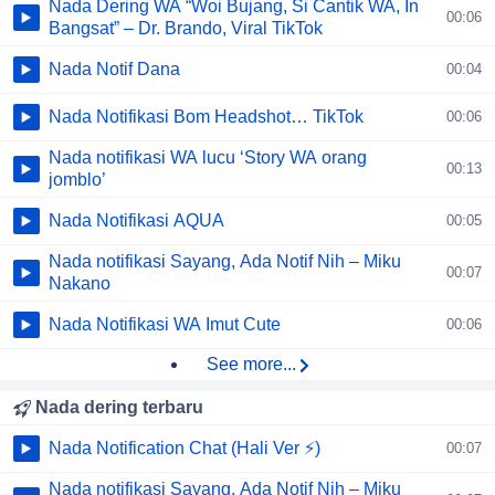
Nada Dering WA “Woi Bujang, Si Cantik WA, In
00:06
Bangsat” – Dr. Brando, Viral TikTok
Nada Notif Dana
00:04
Nada Notifikasi Bom Headshot… TikTok
00:06
Nada notifikasi WA lucu ‘Story WA orang
00:13
jomblo’
Nada Notifikasi AQUA
00:05
Nada notifikasi Sayang, Ada Notif Nih – Miku
00:07
Nakano
Nada Notifikasi WA Imut Cute
00:06
See more...
Nada dering terbaru
Nada Notification Chat (Hali Ver ⚡)
00:07
Nada notifikasi Sayang, Ada Notif Nih – Miku