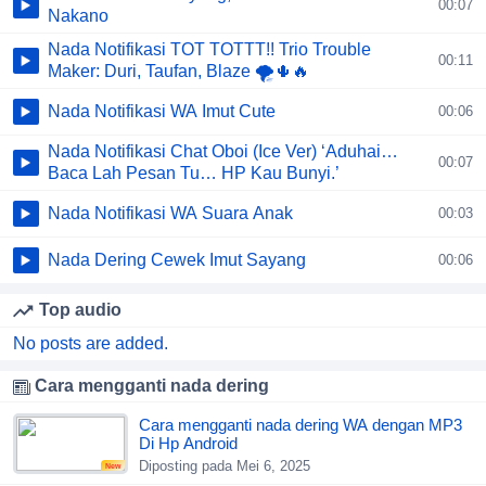
00:07
Nakano
Nada Notifikasi TOT TOTTT!! Trio Trouble
00:11
Maker: Duri, Taufan, Blaze 🌪️🌵🔥
Nada Notifikasi WA Imut Cute
00:06
Nada Notifikasi Chat Oboi (Ice Ver) ‘Aduhai…
00:07
Baca Lah Pesan Tu… HP Kau Bunyi.’
Nada Notifikasi WA Suara Anak
00:03
Nada Dering Cewek Imut Sayang
00:06
Top audio
No posts are added.
Cara mengganti nada dering
Cara mengganti nada dering WA dengan MP3
Di Hp Android
Diposting pada Mei 6, 2025
New