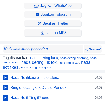
iya, ini tuh versi BoBoiBoy yang lagi rame banget di TikTok,
Bagikan WhatsApp
terinspirasi dari versi Upin Ipin-nya @febringtone.
Bagikan Telegram
Bagikan Twitter
Unduh.MP3
Mencari!
Tag disarankan:
nada dering lucu
,
,
nada dering binatang
nada
nada dering TikTok
nada
dering alarm
,
,
,
nada dering WA
notifikasi
,
nada dering panggilan
Nada Notifikasi Simple Elegan
00:03
Ringtone Jangkrik Durasi Pendek
00:02
Nada Notif Ting iPhone
00:04