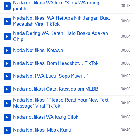
Nada notifikasi WA lucu ‘Story WA orang
00:13
jomblo’
Nada Notifikasi WA Hei Apa Nih Jangan Buat
00:04
Kacaulah Viral TikTok
Nada Dering WA Keren ‘Halo Bosku Adakah
00:04
Chip’
Nada Notifikasi Ketawa
00:06
Nada Notifikasi Bom Headshot… TikTok
00:06
Nada Notif WA Lucu ‘Sopo Kuwi…’
00:03
Nada notifikasi Gatot Kaca dalam MLBB
00:06
Nada Notifikasi “Please Read Your New Text
00:10
Message” Viral TikTok
Nada notifikasi WA Kang Cilok
00:08
Nada Notifikasi Mbak Kunti
00:49