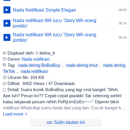
Nada Notifikasi Simple Elegan
00:03
Nada notifikasi WA lucu ‘Story WA orang
00:14
jomblo’
Nada notifikasi WA lucu ‘Story WA orang
00:14
jomblo’
Diupload oleh:
itelina_tt
Genre:
Nada notifikasi
Tag:
nada dering BoBoiBoy
,
nada dering imut
,
nada dering
TikTok
,
nada notifikasi
Ukuran file:
164 KB
Dilihat:
8402 Views / 47 Downloads
Detail: Suara ikonik BoBoiBoy yang lagi viral banget: "Weh.
Ape tuh? Pesan ke?? Cepat-cepat jawabb! Tak seterong wehh!
kalau takjawab pesam nihhh PeRjUmEeEv~~~" Dijamin bikin
notifikasi WhatsApp kamu beda dari yang lain. Cocok banget buat
kamu yang ngefans sama BoBoiBoy, pasti bikin orang sekitar
Load more
langsung nengok waktu HP kamu bunyi...
Salin tautan ini