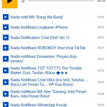
00:14
Nada notif WA ‘Bang Wa Bang’
00:02
Nada Notifikasi Lingkaran iPhone
00:02
Nada Notification Chat (Hali Ver ⚡)
00:07
Nada Notifikasi BOBOBOY Imut Viral TikTok
00:07
Nada notifikasi Doraemon ‘Pinjam dulu
00:11
seratus’
Nada Notifikasi TOT TOTTT!! Trio Trouble
00:11
Maker: Duri, Taufan, Blaze 🌪️🌵🔥
Nada Notifikasi Chat Oboi (Ice Ver) ‘Aduhai…
00:07
Baca Lah Pesan Tu… HP Kau Bunyi.’
Nada notifikasi WA Abe ‘Sayang, Ada Pesan
00:06
Baru, Ada Pesan Baru!’
Nada Notifikasi WhatsApp Kocak
00:03