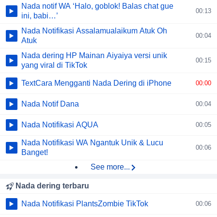
Nada notif WA ‘Halo, goblok! Balas chat gue
00:13
ini, babi…’
Nada Notifikasi Assalamualaikum Atuk Oh
00:04
Atuk
Nada dering HP Mainan Aiyaiya versi unik
00:15
yang viral di TikTok
Text
Cara Mengganti Nada Dering di iPhone
00:00
Nada Notif Dana
00:04
Nada Notifikasi AQUA
00:05
Nada Notifikasi WA Ngantuk Unik & Lucu
00:06
Banget!
See more...
Nada dering terbaru
Nada Notifikasi PlantsZombie TikTok
00:06