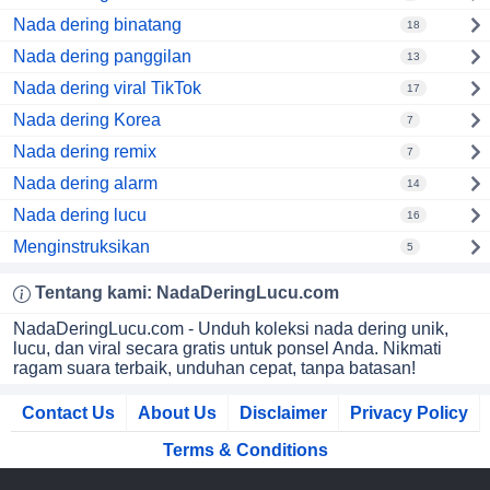
Nada dering binatang
18
Nada dering panggilan
13
Nada dering viral TikTok
17
Nada dering Korea
7
Nada dering remix
7
Nada dering alarm
14
Nada dering lucu
16
Menginstruksikan
5
Tentang kami:
NadaDeringLucu
.com
NadaDeringLucu.com - Unduh koleksi nada dering unik,
lucu, dan viral secara gratis untuk ponsel Anda. Nikmati
ragam suara terbaik, unduhan cepat, tanpa batasan!
Contact Us
About Us
Disclaimer
Privacy Policy
Terms & Conditions