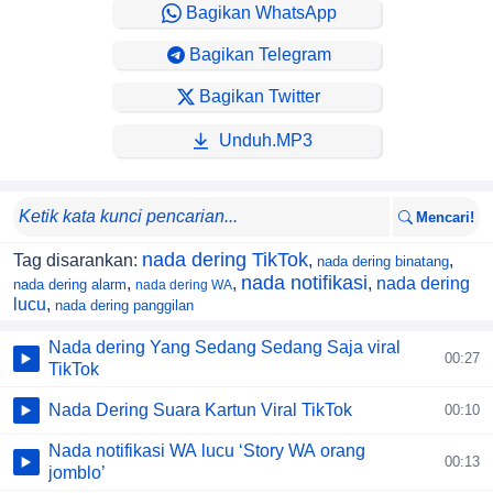
Bagikan WhatsApp
Bagikan Telegram
Bagikan Twitter
Unduh.MP3
Mencari!
nada dering TikTok
Tag disarankan:
,
,
nada dering binatang
nada notifikasi
,
,
,
nada dering
nada dering alarm
nada dering WA
lucu
,
nada dering panggilan
Nada dering Yang Sedang Sedang Saja viral
00:27
TikTok
Nada Dering Suara Kartun Viral TikTok
00:10
Nada notifikasi WA lucu ‘Story WA orang
00:13
jomblo’