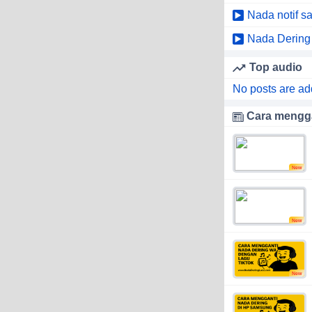
Nada notif 
Nada Dering
Top audio
No posts are ad
Cara mengga
New
New
New