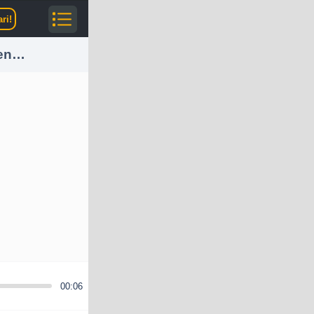
ri!
gen…
00:06