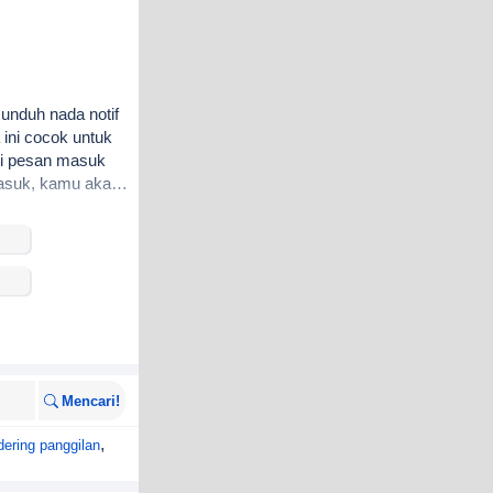
unduh nada notif
 ini cocok untuk
si pesan masuk
masuk, kamu akan
Mencari!
,
dering panggilan