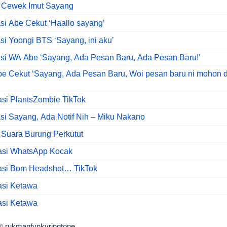
 Cewek Imut Sayang
asi Abe Cekut ‘Haallo sayang’
asi Yoongi BTS ‘Sayang, ini aku’
asi WA Abe ‘Sayang, Ada Pesan Baru, Ada Pesan Baru!’
be Cekut ‘Sayang, Ada Pesan Baru, Woi pesan baru ni mohon d
asi PlantsZombie TikTok
asi Sayang, Ada Notif Nih – Miku Nakano
 Suara Burung Perkutut
kasi WhatsApp Kocak
kasi Bom Headshot… TikTok
asi Ketawa
asi Ketawa
rukmanfvnkyringtone