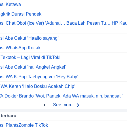
asi Ketawa
gkrik Durasi Pendek
kasi Chat Oboi (Ice Ver) ‘Aduhai… Baca Lah Pesan Tu… HP Ka
asi Abe Cekut ‘Haallo sayang’
kasi WhatsApp Kocak
ekotok – Lagi Viral di TikTok!
asi Abe Cekut ‘hai Angkel Angkel’
asi WA K-Pop Taehyung ver ‘Hey Baby’
 WA Keren ‘Halo Bosku Adakah Chip’
A Dokter Brando ‘Woi, Pantek! Ada WA masuk, nih, bangsat!’
See more...
 terbaru
asi PlantsZombie TikTok