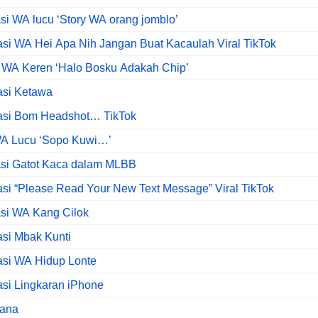
asi WA lucu ‘Story WA orang jomblo’
asi WA Hei Apa Nih Jangan Buat Kacaulah Viral TikTok
 WA Keren ‘Halo Bosku Adakah Chip’
asi Ketawa
kasi Bom Headshot… TikTok
WA Lucu ‘Sopo Kuwi…’
asi Gatot Kaca dalam MLBB
asi “Please Read Your New Text Message” Viral TikTok
asi WA Kang Cilok
asi Mbak Kunti
asi WA Hidup Lonte
asi Lingkaran iPhone
Dana