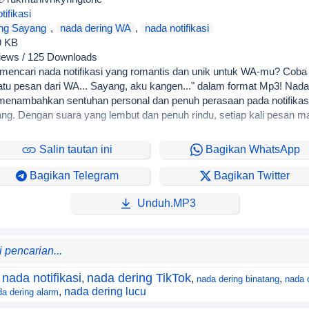
tifikasi
ing Sayang
,
nada dering WA
,
nada notifikasi
9 KB
iews / 125 Downloads
mencari nada notifikasi yang romantis dan unik untuk WA-mu? Coba 
tu pesan dari WA... Sayang, aku kangen..." dalam format Mp3! Nada
menambahkan sentuhan personal dan penuh perasaan pada notifika
yang. Dengan suara yang lembut dan penuh rindu, setiap kali pesan 
t pada pasanganmu.
Salin tautan ini
Bagikan WhatsApp
Bagikan Telegram
Bagikan Twitter
Unduh.MP3
nada notifikasi
nada dering TikTok
,
,
,
nada dering binatang
nada 
,
nada dering lucu
da dering alarm