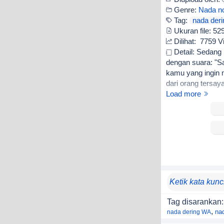
Genre:
Nada no
Tag:
nada der
Ukuran file:
52
Dilihat:
7759 V
Detail: Sedang 
dengan suara: "Sa
kamu yang ingin 
dari orang tersa
langsung teringa
Load more
Tag disarankan:
,
na
nada dering WA