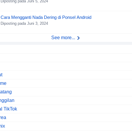
Diposting pada Juni 5, 2024
Cara Mengganti Nada Dering di Ponsel Android
Diposting pada Juni 3, 2024
See more...
ut
ime
natang
nggilan
al TikTok
rea
mix