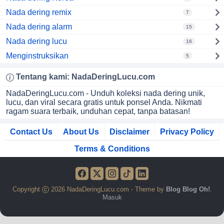
Nada dering remix
7
Nada dering alarm
15
Nada dering lucu
16
Menginstruksikan
5
Tentang kami:
NadaDeringLucu
.com
NadaDeringLucu.com - Unduh koleksi nada dering unik,
lucu, dan viral secara gratis untuk ponsel Anda. Nikmati
ragam suara terbaik, unduhan cepat, tanpa batasan!
Contact Us
About Us
Disclaimer
Privacy Policy
Terms & Conditions
Copyright
2026 NadaDeringLucu.com - Theme by
Blog Blog Oh!
.
Masuk