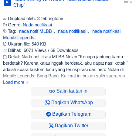
00:07
Chip’
Diupload oleh:
febringtone
Genre:
Nada notifikasi
Tag:
nada notif MLBB
,
nada notifikasi
,
nada notifikasi
Mobile Legends
Ukuran file:
540 KB
Dilihat:
6071 Views / 68 Downloads
Detail: Nada notifikasi MLBB Nolan "Kenapa jantung kamu
berdetak? Karena kalau nggak berdetak, aku dapat nasi kotak."
adalah suara kustom lucu yang terinspirasi dari hero Nolan di
Mobile Legends: Bang Bang. Kalimat ini bukan sulih suara resmi
Nolan, melainkan konten buatan komunitas, sering ditemukan di
Load more
platform seperti TikTok atau forum game.
Salin tautan ini
Bagikan WhatsApp
Bagikan Telegram
Bagikan Twitter