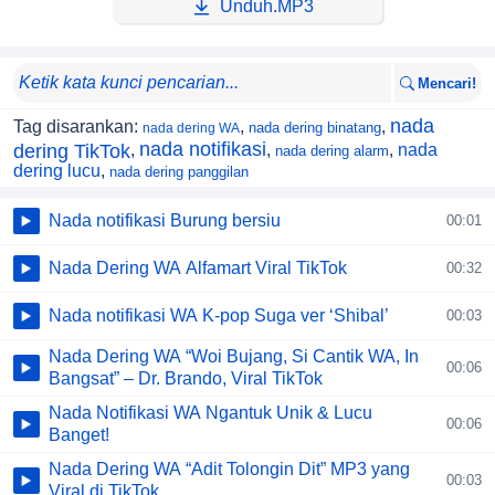
Unduh.MP3
Mencari!
nada
Tag disarankan:
,
,
nada dering binatang
nada dering WA
nada notifikasi
dering TikTok
,
,
,
nada
nada dering alarm
dering lucu
,
nada dering panggilan
Nada notifikasi Burung bersiu
00:01
Nada Dering WA Alfamart Viral TikTok
00:32
Nada notifikasi WA K-pop Suga ver ‘Shibal’
00:03
Nada Dering WA “Woi Bujang, Si Cantik WA, In
00:06
Bangsat” – Dr. Brando, Viral TikTok
Nada Notifikasi WA Ngantuk Unik & Lucu
00:06
Banget!
Nada Dering WA “Adit Tolongin Dit” MP3 yang
00:03
Viral di TikTok