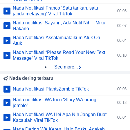
Nada Notifikasi Franco ‘Satu tarikan, satu
00:05
janda melayang’ Viral TikTok
Nada notifikasi Sayang, Ada Notif Nih – Miku
00:07
Nakano
Nada Notifikasi Assalamualaikum Atuk Oh
00:04
Atuk
Nada Notifikasi “Please Read Your New Text
00:10
Message” Viral TikTok
See more...
Nada dering terbaru
Nada Notifikasi PlantsZombie TikTok
00:06
Nada notifikasi WA lucu ‘Story WA orang
00:13
jomblo’
Nada Notifikasi WA Hei Apa Nih Jangan Buat
00:04
Kacaulah Viral TikTok
Nada Dering WA Keren ‘Halo Bosku Adakah