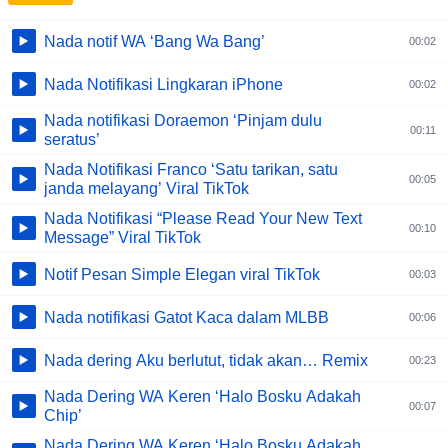
Nada notif WA ‘Bang Wa Bang’
00:02
Nada Notifikasi Lingkaran iPhone
00:02
Nada notifikasi Doraemon ‘Pinjam dulu
00:11
seratus’
Nada Notifikasi Franco ‘Satu tarikan, satu
00:05
janda melayang’ Viral TikTok
Nada Notifikasi “Please Read Your New Text
00:10
Message” Viral TikTok
Notif Pesan Simple Elegan viral TikTok
00:03
Nada notifikasi Gatot Kaca dalam MLBB
00:06
Nada dering Aku berlutut, tidak akan… Remix
00:23
Nada Dering WA Keren ‘Halo Bosku Adakah
00:07
Chip’
Nada Dering WA Keren ‘Halo Bosku Adakah