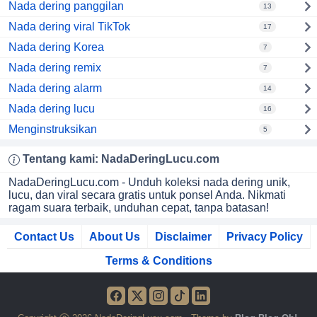
Nada dering panggilan
13
Nada dering viral TikTok
17
Nada dering Korea
7
Nada dering remix
7
Nada dering alarm
14
Nada dering lucu
16
Menginstruksikan
5
Tentang kami:
NadaDeringLucu
.com
NadaDeringLucu.com - Unduh koleksi nada dering unik,
lucu, dan viral secara gratis untuk ponsel Anda. Nikmati
ragam suara terbaik, unduhan cepat, tanpa batasan!
Contact Us
About Us
Disclaimer
Privacy Policy
Terms & Conditions