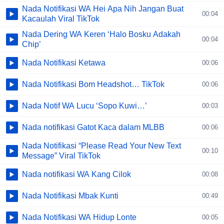
Nada Notifikasi WA Hei Apa Nih Jangan Buat
00:04
Kacaulah Viral TikTok
Nada Dering WA Keren ‘Halo Bosku Adakah
00:04
Chip’
Nada Notifikasi Ketawa
00:06
Nada Notifikasi Bom Headshot… TikTok
00:06
Nada Notif WA Lucu ‘Sopo Kuwi…’
00:03
Nada notifikasi Gatot Kaca dalam MLBB
00:06
Nada Notifikasi “Please Read Your New Text
00:10
Message” Viral TikTok
Nada notifikasi WA Kang Cilok
00:08
Nada Notifikasi Mbak Kunti
00:49
Nada Notifikasi WA Hidup Lonte
00:05