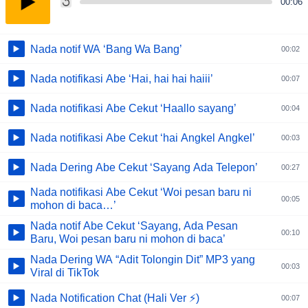
00:06
Nada notif WA ‘Bang Wa Bang’
00:02
Nada notifikasi Abe ‘Hai, hai hai haiii’
00:07
Nada notifikasi Abe Cekut ‘Haallo sayang’
00:04
Nada notifikasi Abe Cekut ‘hai Angkel Angkel’
00:03
Nada Dering Abe Cekut ‘Sayang Ada Telepon’
00:27
Nada notifikasi Abe Cekut ‘Woi pesan baru ni
00:05
mohon di baca…’
Nada notif Abe Cekut ‘Sayang, Ada Pesan
00:10
Baru, Woi pesan baru ni mohon di baca’
Nada Dering WA “Adit Tolongin Dit” MP3 yang
00:03
Viral di TikTok
Nada Notification Chat (Hali Ver ⚡)
00:07