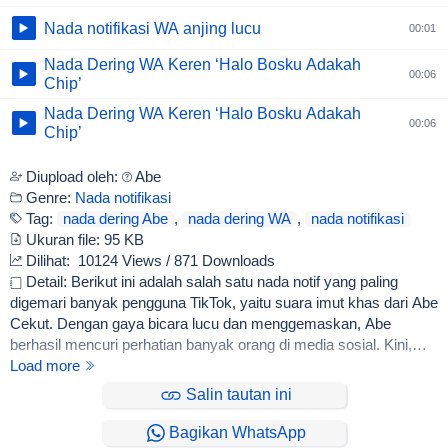
Nada notifikasi WA anjing lucu
00:01
Nada Dering WA Keren ‘Halo Bosku Adakah
00:06
Chip’
Nada Dering WA Keren ‘Halo Bosku Adakah
00:06
Chip’
Diupload oleh:
Abe
Genre:
Nada notifikasi
Tag:
nada dering Abe
,
nada dering WA
,
nada notifikasi
Ukuran file:
95 KB
Dilihat:
10124 Views / 871 Downloads
Detail: Berikut ini adalah salah satu nada notif yang paling
digemari banyak pengguna TikTok, yaitu suara imut khas dari Abe
Cekut. Dengan gaya bicara lucu dan menggemaskan, Abe
berhasil mencuri perhatian banyak orang di media sosial. Kini,
Anda bisa mengunduh nada notif Wa Abe dengan suara 'Sayang,
Load more
Ada Pesan Baru, Ada Pesan Baru!' secara gratis di sini. Jadikan
Salin tautan ini
notifikasi WhatsApp Anda lebih seru dan berbeda dari yang lain
dengan suara unik dari Abe Cekut!
Bagikan WhatsApp