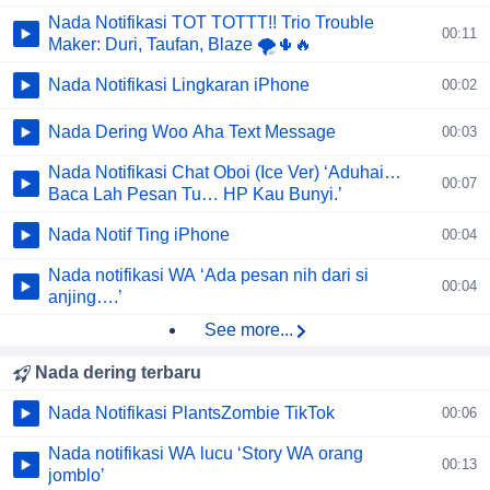
Nada Notifikasi TOT TOTTT!! Trio Trouble
00:11
Maker: Duri, Taufan, Blaze 🌪️🌵🔥
Nada Notifikasi Lingkaran iPhone
00:02
Nada Dering Woo Aha Text Message
00:03
Nada Notifikasi Chat Oboi (Ice Ver) ‘Aduhai…
00:07
Baca Lah Pesan Tu… HP Kau Bunyi.’
Nada Notif Ting iPhone
00:04
Nada notifikasi WA ‘Ada pesan nih dari si
00:04
anjing….’
See more...
Nada dering terbaru
Nada Notifikasi PlantsZombie TikTok
00:06
Nada notifikasi WA lucu ‘Story WA orang
00:13
jomblo’