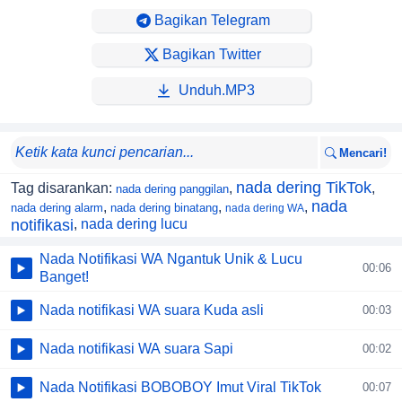
Bagikan Telegram
Bagikan Twitter
Unduh.MP3
Mencari!
nada dering TikTok
Tag disarankan:
,
,
nada dering panggilan
nada
,
,
,
nada dering alarm
nada dering binatang
nada dering WA
notifikasi
,
nada dering lucu
Nada Notifikasi WA Ngantuk Unik & Lucu
00:06
Banget!
Nada notifikasi WA suara Kuda asli
00:03
Nada notifikasi WA suara Sapi
00:02
Nada Notifikasi BOBOBOY Imut Viral TikTok
00:07